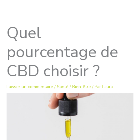
Aller
au
contenu
Quel
pourcentage de
CBD choisir ?
Laisser un commentaire
/
Santé / Bien-être
/ Par
Laura